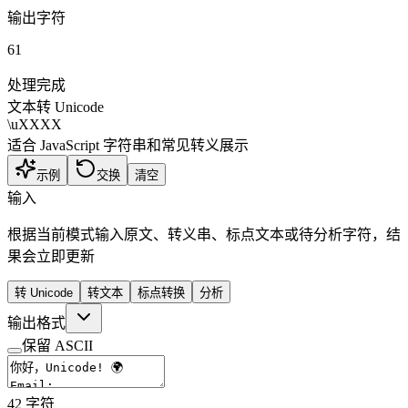
输出字符
61
处理完成
文本转 Unicode
\uXXXX
适合 JavaScript 字符串和常见转义展示
示例
交换
清空
输入
根据当前模式输入原文、转义串、标点文本或待分析字符，结
果会立即更新
转 Unicode
转文本
标点转换
分析
输出格式
保留 ASCII
42
字符