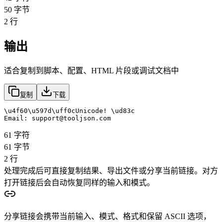
50
字节
2
行
输出
适合复制到脚本、配置、HTML 片段或调试文档中
复制
下载
\u4f60\u597d\uff0cUnicode! \ud83c

Email: support@tooljson.com
61
字符
61
字节
2
行
处理完成后可直接复制结果、导出文件或分享当前链接。对方
打开链接后会自动恢复同样的输入和模式。
分享链接会携带当前输入、模式、格式和保留 ASCII 选项，