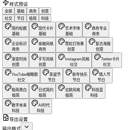
样式预设
全部
基础
商务
创意
社交
节日
极简
科技
简约标题
现代卡片
艺术字体
商务专业
基础
基础
基础
商务
企业标识
金融风格
霓虹灯效果
复古海报
商务
商务
创意
创意
渐变时尚
手写风格
Instagram风格
Twitter卡片
创意
创意
社交
社交
YouTube缩略图
圣诞节
新年快乐
情人节
社交
节日
节日
节日
极简黑白
日式简约
北欧风格
科技蓝
极简
极简
极简
科技
数字未来
AI时代
科技
科技
导出设置
输出格式