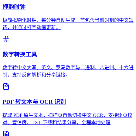
押韵时钟
极简拟物化时钟，每分钟自动生成一首包含当前时刻的中文短
诗，并通过打字动画更新。
数字转换工具
数字转中文大写、英文、罗马数字与二进制、八进制、十六进
制，支持反向解析和分享链接。
PDF 转文本与 OCR 识别
提取 PDF 原生文本，扫描页自动切换中文 OCR，支持逐页校
对、置信度、TXT 下载和结果分享，全程本地处理