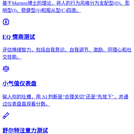
基于Marston博士的理论，将人的行为风格分为支配型(D)、影
响型(I)、稳健型(S)和服从型(C)四类。
EQ 情商测试
评估情绪智力，包括自我意识、自我调节、激励、同理心和社
交技能。
小气值仪表盘
输入你的吐槽，用 AI 判断是“合理关切”还是“先放下”，并通
过仪表盘直观看分数。
舒尔特注意力测试