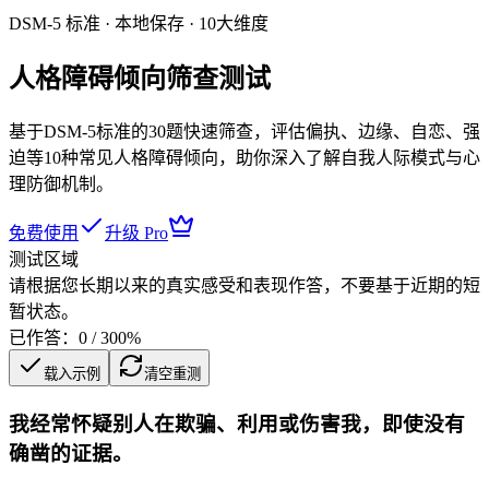
DSM-5 标准 · 本地保存 · 10大维度
人格障碍倾向筛查测试
基于DSM-5标准的30题快速筛查，评估偏执、边缘、自恋、强
迫等10种常见人格障碍倾向，助你深入了解自我人际模式与心
理防御机制。
免费使用
升级 Pro
测试区域
请根据您长期以来的真实感受和表现作答，不要基于近期的短
暂状态。
已作答：
0
/
30
0
%
载入示例
清空重测
我经常怀疑别人在欺骗、利用或伤害我，即使没有
确凿的证据。