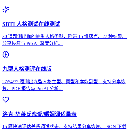
SBTI 人格测试在线测试
30 道题测出你的抽象人格类型，附带 15 维落点、27 种结果、
分享恢复与 Pro AI 深度分析。
九型人格测评在线版
27/54/72 题测出九型人格主型、翼型和本能副型，支持分享恢
复、PDF 报告与 Pro AI 分析。
洛克-华莱氏恋爱/婚姻调适量表
15 题快速评估关系调适状态，支持结果分享恢复、JSON 下载