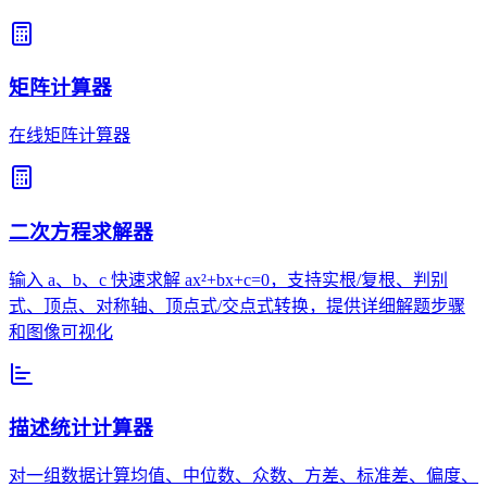
矩阵计算器
在线矩阵计算器
二次方程求解器
输入 a、b、c 快速求解 ax²+bx+c=0，支持实根/复根、判别
式、顶点、对称轴、顶点式/交点式转换，提供详细解题步骤
和图像可视化
描述统计计算器
对一组数据计算均值、中位数、众数、方差、标准差、偏度、