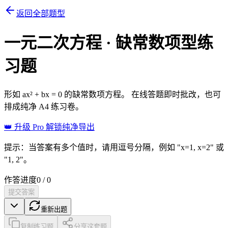
返回全部题型
一元二次方程 · 缺常数项型
练
习题
形如 ax² + bx = 0 的缺常数项方程。
在线答题即时批改，也可
排成纯净 A4 练习卷。
👑 升级 Pro 解锁纯净导出
提示：当答案有多个值时，请用逗号分隔，例如 "x=1, x=2" 或
"1, 2"。
作答进度
0
/
0
提交答案
重新出题
复制练习题
分享这套题