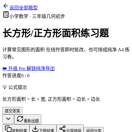
返回全部题型
小学数学 ·
三年级几何初步
长方形/正方形面积
练习题
计算常见图形的面积
在线作答即时批改，也可排成纯净 A4 练
习卷。
👑 升级 Pro 解锁纯净导出
作答进度
0
/
0
💡 公式提示
长方形面积 = 长 × 宽, 正方形面积 = 边长 × 边长
提交答案
重新出题
复制结果
下载结果
分享链接
返回分类