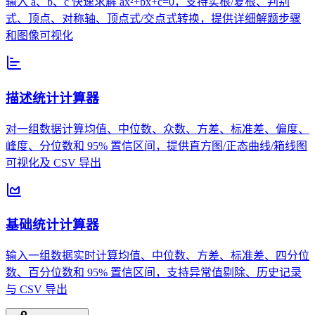
输入 a、b、c 快速求解 ax²+bx+c=0，支持实根/复根、判别
式、顶点、对称轴、顶点式/交点式转换，提供详细解题步骤
和图像可视化
描述统计计算器
对一组数据计算均值、中位数、众数、方差、标准差、偏度、
峰度、分位数和 95% 置信区间，提供直方图/正态曲线/箱线图
可视化及 CSV 导出
基础统计计算器
输入一组数据实时计算均值、中位数、方差、标准差、四分位
数、百分位数和 95% 置信区间，支持异常值剔除、历史记录
与 CSV 导出