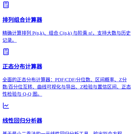
排列组合计算器
精确计算排列 P(n,k)、组合 C(n,k) 与阶乘 n!，支持大数与历史
记录。
正态分布计算器
全面的正态分布计算器：PDF/CDF/分位数、区间概率、Z分
数/百分位互转、曲线可视化与导出、Z检验与置信区间、正态
性检验与 Q-Q 图。
线性回归分析器
基于最小二乘法的一元线性回归分析工具，输出拟合方程、