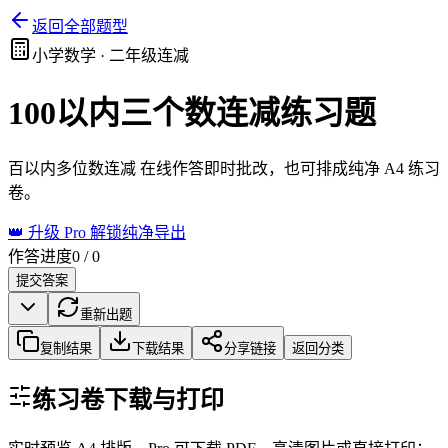
返回全部题型
小学数学 ·
二年级连减
100以内三个数连减
练习题
百以内多位数连减
在线作答即时批改，也可排成纯净 A4 练习
卷。
👑 升级 Pro 解锁纯净导出
作答进度
0
/
0
提交答案
重新出题
复制结果
下载结果
分享链接
返回分类
练习卷下载与打印