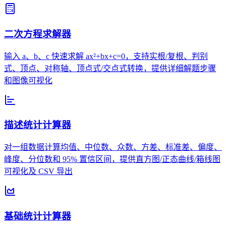
二次方程求解器
输入 a、b、c 快速求解 ax²+bx+c=0，支持实根/复根、判别
式、顶点、对称轴、顶点式/交点式转换，提供详细解题步骤
和图像可视化
描述统计计算器
对一组数据计算均值、中位数、众数、方差、标准差、偏度、
峰度、分位数和 95% 置信区间，提供直方图/正态曲线/箱线图
可视化及 CSV 导出
基础统计计算器