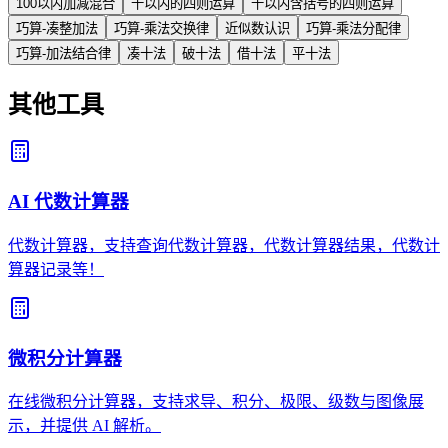
100以内加减混合
千以内的四则运算
千以内含括号的四则运算
巧算-凑整加法
巧算-乘法交换律
近似数认识
巧算-乘法分配律
巧算-加法结合律
凑十法
破十法
借十法
平十法
其他工具
AI 代数计算器
代数计算器，支持查询代数计算器，代数计算器结果，代数计
算器记录等！
微积分计算器
在线微积分计算器，支持求导、积分、极限、级数与图像展
示，并提供 AI 解析。