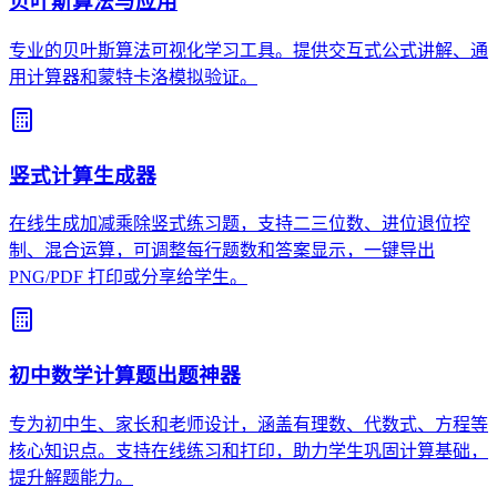
贝叶斯算法与应用
专业的贝叶斯算法可视化学习工具。提供交互式公式讲解、通
用计算器和蒙特卡洛模拟验证。
竖式计算生成器
在线生成加减乘除竖式练习题，支持二三位数、进位退位控
制、混合运算，可调整每行题数和答案显示，一键导出
PNG/PDF 打印或分享给学生。
初中数学计算题出题神器
专为初中生、家长和老师设计，涵盖有理数、代数式、方程等
核心知识点。支持在线练习和打印，助力学生巩固计算基础，
提升解题能力。