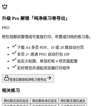
升级 Pro 解锁「纯净练习卷导出」
PRO
把在线题目整理成可直接打印、布置或归档的练习卷。
下载 A4 多页 PDF，10 或 20 题自动分页
多页 2× 高清 PNG 自动打包 ZIP
自定义标题、单双栏和 4 项页眉配置
实时预览并调起浏览器打印组件
登录后解锁纯净练习卷导出
相关练习
两位数无进位加法
两位数有进位加法
两位数无借位减法