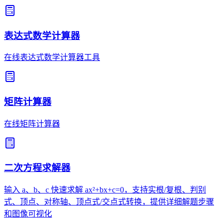
表达式数学计算器
在线表达式数学计算器工具
矩阵计算器
在线矩阵计算器
二次方程求解器
输入 a、b、c 快速求解 ax²+bx+c=0，支持实根/复根、判别
式、顶点、对称轴、顶点式/交点式转换，提供详细解题步骤
和图像可视化