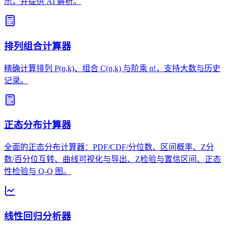
示，并提供 AI 解析。
排列组合计算器
精确计算排列 P(n,k)、组合 C(n,k) 与阶乘 n!，支持大数与历史
记录。
正态分布计算器
全面的正态分布计算器：PDF/CDF/分位数、区间概率、Z分
数/百分位互转、曲线可视化与导出、Z检验与置信区间、正态
性检验与 Q-Q 图。
线性回归分析器